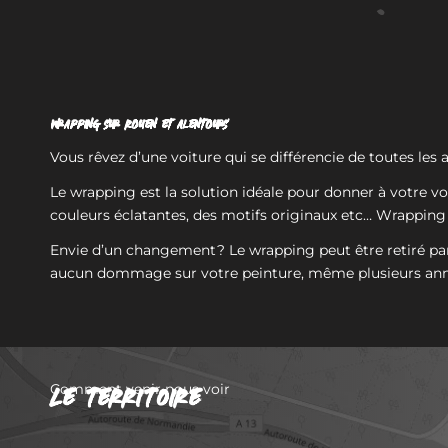
Wrapping sur Rouen et alentours
Vous rêvez d’une voiture qui se différencie de toutes les 
Le wrapping est la solution idéale pour donner à votre vo
couleurs éclatantes, des motifs originaux etc… Wrapping p
Envie d’un changement ? Le wrapping peut être retiré par 
aucun dommage sur votre peinture, même plusieurs ann
LE TERRITOIRE
Comment venir nous voir