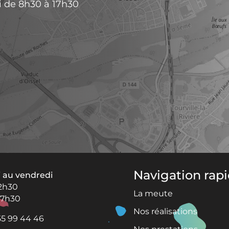
i de 8h30 à 17h30
Navigation rap
i au vendredi
12h30
La meute
17h30
Nos réalisations
55 99 44 46