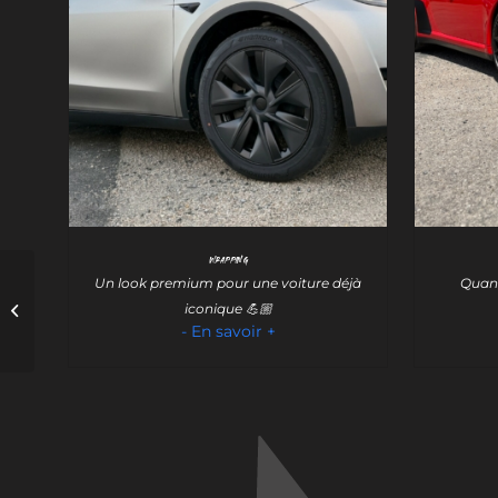
Wrapping
Un look premium pour une voiture déjà
Quand
Covering publicitaire
iconique 💪🏼
sur un camion benne
- En savoir +
pour un paysagiste