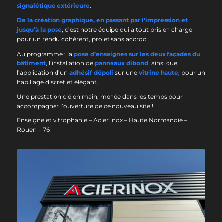
signalétique extérieure
.
De la création graphique, en passant par l’impression et
jusqu’à la pose
, c’est notre équipe qui a tout pris en charge
pour un rendu cohérent, pro et sans accroc.
Au programme : la
pose d’enseignes sur les deux façades du
bâtiment
, l’installation de
panneaux dibond
, ainsi que
l’application d’un
adhésif dépoli
sur une
vitrine haute
, pour un
habillage discret et élégant.
Une prestation clé en main, menée dans les temps pour
accompagner l’ouverture de ce nouveau site !
Enseigne et vitrophanie – Acier Inox – Haute Normandie –
Rouen – 76