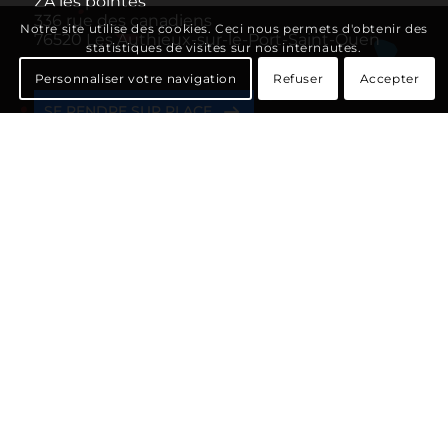
ZA les pointes
336 rue des canadiens
Notre site utilise des cookies. Ceci nous permets d'obtenir des
76520 Les Authieux-sur-le-Port-Saint-Ouen
statistiques de visites sur nos internautes.
Personnaliser votre navigation
Refuser
Accepter
SE RENDRE SUR PLACE
Navigation rapide
La meute
Nos réalisations
Nos prestations
Demandez votre devis gratuit