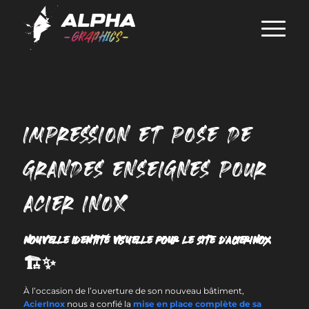
IMPRESSION ET POSE DE
GRANDES ENSEIGNES POUR
ACIER INOX
Nouvelle identité visuelle pour le site d’AcierInox
🏗️✨
À l’occasion de l’ouverture de son nouveau bâtiment,
AcierInox
nous a confié la
mise en place complète de sa