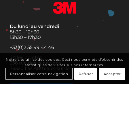
Du lundi au vendredi
8h30 – 12h30
13h30 – 17h30
+33(0)2 55 99 44 46
ZA les pointes
Notre site utilise des cookies. Ceci nous permets d'obtenir des
336 rue des canadiens
statistiques de visites sur nos internautes.
76520 Les Authieux-sur-le-Port-Saint-Ouen
Personnaliser votre navigation
Refuser
Accepter
SE RENDRE SUR PLACE
Navigation rapide
La meute
Nos réalisations