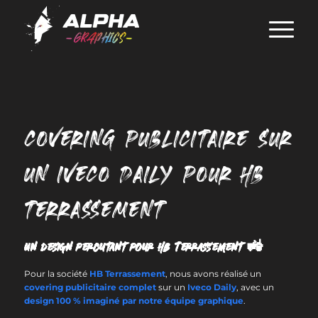
COVERING PUBLICITAIRE SUR
UN IVECO DAILY POUR HB
TERRASSEMENT
Un design percutant pour HB Terrassement 🚜
Pour la société
HB Terrassement
, nous avons réalisé un
covering publicitaire complet
sur un
Iveco Daily
, avec un
design 100 % imaginé par notre équipe graphique
.