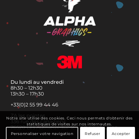
Du lundi au vendredi
8h30 – 12h30
13h30 – 17h30
+33(0)2 55 99 44 46
ZA les pointes
Notre site utilise des cookies. Ceci nous permets d'obtenir des
336 rue des canadiens
statistiques de visites sur nos internautes.
76520 Les Authieux-sur-le-Port-Saint-Ouen
Personnaliser votre navigation
Refuser
Accepter